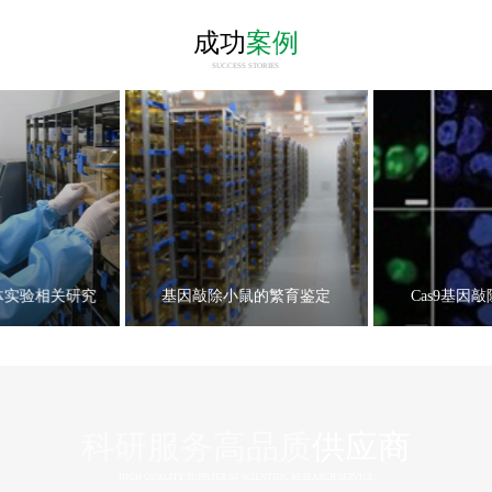
成功
案例
SUCCESS STORIES
体实验相关研究
基因敲除小鼠的繁育鉴定
Cas9基因
科研服务高品质
供应商
HIGH QUALITY SUPPLIER OF SCIENTIFIC RESEARCH SERVICE