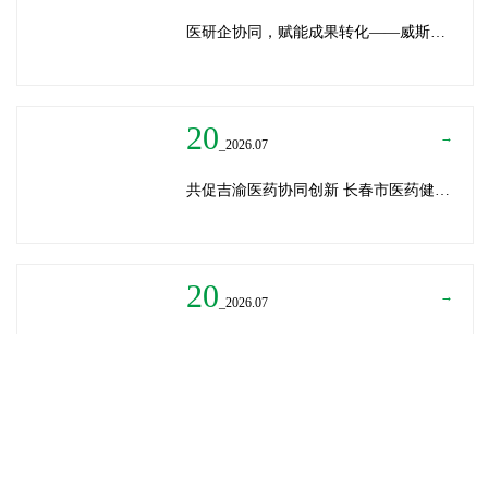
医研企协同，赋能成果转化——威斯腾生物受邀为重庆医学科技成果转化训练营授课
20
→
_2026.07
共促吉渝医药协同创新 长春市医药健康局与威斯腾生物走访重庆两江生命科技城
20
→
_2026.07
深圳迈瑞医疗龚总、扬子江药业展总到访威斯腾生物——共探产学研协同创新，加速医药成果转化
READ MORE
→