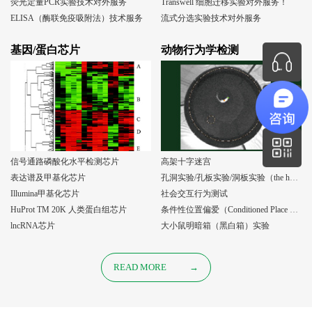
荧光定量PCR实验技术对外服务
Transwell 细胞迁移实验对外服务！
ELISA（酶联免疫吸附法）技术服务
流式分选实验技术对外服务
基因/蛋白芯片
动物行为学检测
信号通路磷酸化水平检测芯片
高架十字迷宫
表达谱及甲基化芯片
孔洞实验/孔板实验/洞板实验（the holeboard test）
Illumina甲基化芯片
社会交互行为测试
HuProt TM 20K 人类蛋白组芯片
条件性位置偏爱（Conditioned Place Preference, CPP）实验
lncRNA芯片
大小鼠明暗箱（黑白箱）实验
READ MORE
→