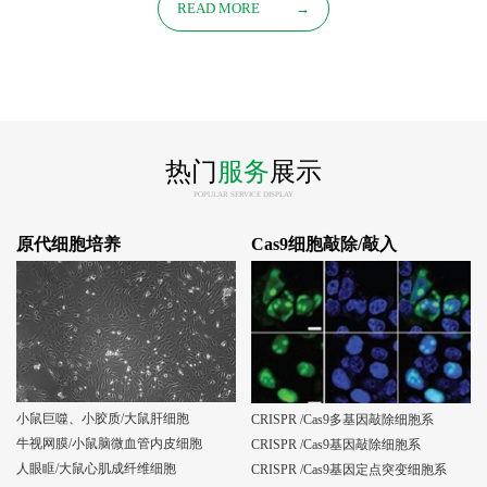
READ MORE
→
热门
服务
展示
POPULAR SERVICE DISPLAY
原代细胞培养
Cas9细胞敲除/敲入
小鼠巨噬、小胶质/大鼠肝细胞
CRISPR /Cas9多基因敲除细胞系
牛视网膜/小鼠脑微血管内皮细胞
CRISPR /Cas9基因敲除细胞系
人眼眶/大鼠心肌成纤维细胞
CRISPR /Cas9基因定点突变细胞系