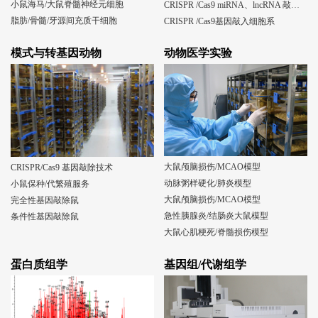
小鼠海马/大鼠脊髓神经元细胞
CRISPR /Cas9 miRNA、lncRNA 敲除细胞系
脂肪/骨髓/牙源间充质干细胞
CRISPR /Cas9基因敲入细胞系
模式与转基因动物
动物医学实验
大鼠颅脑损伤/MCAO模型
CRISPR/Cas9 基因敲除技术
动脉粥样硬化/肺炎模型
小鼠保种/代繁殖服务
大鼠颅脑损伤/MCAO模型
完全性基因敲除鼠
急性胰腺炎/结肠炎大鼠模型
条件性基因敲除鼠
大鼠心肌梗死/脊髓损伤模型
蛋白质组学
基因组/代谢组学