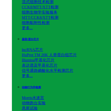
流式细胞技术检测
CCK8/MTT/XTT检测
细胞生物学实验服务
MTT/CCK8/XTT检测
细胞黏附性检测
更多...
基因/蛋白芯片
lncRNA芯片
HuProt TM 20K 人类蛋白组芯片
Illumina甲基化芯片
表达谱及甲基化芯片
信号通路磷酸化水平检测芯片
更多...
动物行为学检测
Morris水迷宫
动物跑台实验
悬尾试验