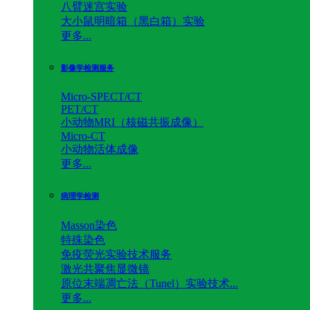
八臂迷宫实验
大小鼠明暗箱（黑白箱）实验
更多...
影像学检测服务
Micro-SPECT/CT
PET/CT
小动物MRI（核磁共振成像）
Micro-CT
小动物活体成像
更多...
病理学检测
Masson染色
特殊染色
免疫荧光实验技术服务
激光共聚焦显微镜
原位末端凋亡法（Tunel）实验技术...
更多...