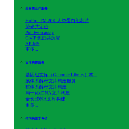
蛋白质互作服务
HuProt TM 20K 人类蛋白组芯片
荧光共定位
Pulldwon assay
Co-IP 免疫共沉淀
AP-MS
更多...
文库构建服务
基因组文库（Genomic Library）构...
膜体系酵母文库构建服务
核体系酵母文库构建
均一化cDNA文库构建
全长cDNA文库构建
更多...
体内药效学评价