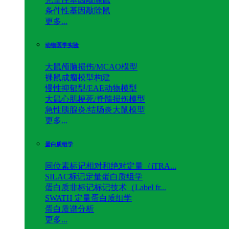
条件性基因敲除鼠
更多...
动物医学实验
大鼠颅脑损伤/MCAO模型
裸鼠成瘤模型构建
慢性抑郁型/EAE动物模型
大鼠心肌梗死/脊髓损伤模型
急性胰腺炎/结肠炎大鼠模型
更多...
蛋白质组学
同位素标记相对和绝对定量（iTRA...
SILAC标记定量蛋白质组学
蛋白质非标记标记技术（Label fr...
SWATH 定量蛋白质组学
蛋白质谱分析
更多...