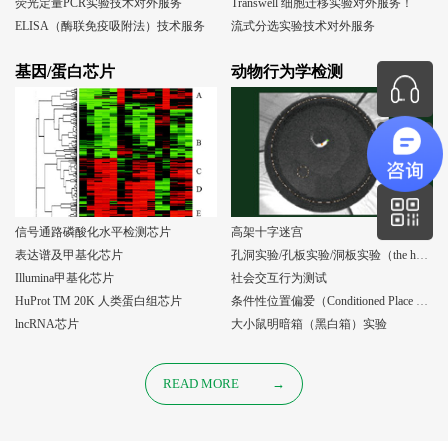
荧光定量PCR实验技术对外服务
Transwell 细胞迁移实验对外服务！
ELISA（酶联免疫吸附法）技术服务
流式分选实验技术对外服务
基因/蛋白芯片
动物行为学检测
信号通路磷酸化水平检测芯片
高架十字迷宫
表达谱及甲基化芯片
孔洞实验/孔板实验/洞板实验（the holeboard test）
Illumina甲基化芯片
社会交互行为测试
HuProt TM 20K 人类蛋白组芯片
条件性位置偏爱（Conditioned Place Preference, CPP）实验
lncRNA芯片
大小鼠明暗箱（黑白箱）实验
READ MORE
→