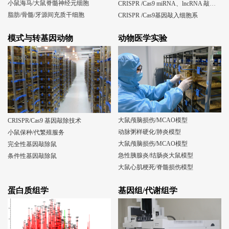
小鼠海马/大鼠脊髓神经元细胞
CRISPR /Cas9 miRNA、lncRNA 敲除细胞系
脂肪/骨髓/牙源间充质干细胞
CRISPR /Cas9基因敲入细胞系
模式与转基因动物
动物医学实验
大鼠颅脑损伤/MCAO模型
CRISPR/Cas9 基因敲除技术
动脉粥样硬化/肺炎模型
小鼠保种/代繁殖服务
大鼠颅脑损伤/MCAO模型
完全性基因敲除鼠
急性胰腺炎/结肠炎大鼠模型
条件性基因敲除鼠
大鼠心肌梗死/脊髓损伤模型
蛋白质组学
基因组/代谢组学