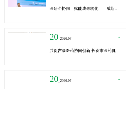
医研企协同，赋能成果转化——威斯腾生物受邀为重庆医学科技成果转化训练营授课
20
→
_2026.07
共促吉渝医药协同创新 长春市医药健康局与威斯腾生物走访重庆两江生命科技城
20
→
_2026.07
深圳迈瑞医疗龚总、扬子江药业展总到访威斯腾生物——共探产学研协同创新，加速医药成果转化
READ MORE
→