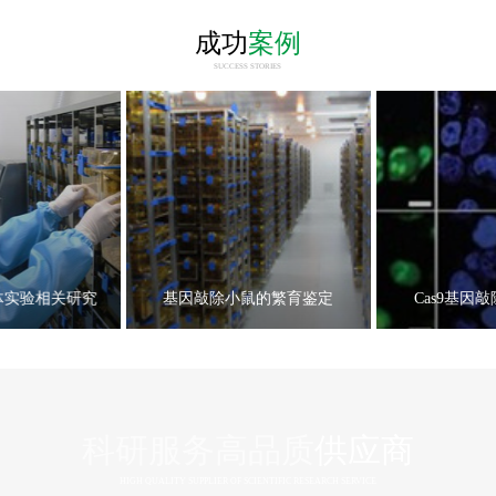
成功
案例
SUCCESS STORIES
体实验相关研究
基因敲除小鼠的繁育鉴定
Cas9基因
科研服务高品质
供应商
HIGH QUALITY SUPPLIER OF SCIENTIFIC RESEARCH SERVICE