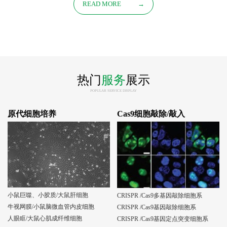
READ MORE
→
热门
服务
展示
POPULAR SERVICE DISPLAY
原代细胞培养
Cas9细胞敲除/敲入
小鼠巨噬、小胶质/大鼠肝细胞
CRISPR /Cas9多基因敲除细胞系
牛视网膜/小鼠脑微血管内皮细胞
CRISPR /Cas9基因敲除细胞系
人眼眶/大鼠心肌成纤维细胞
CRISPR /Cas9基因定点突变细胞系