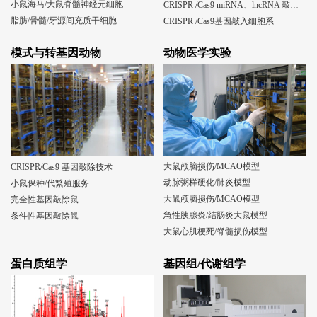
小鼠海马/大鼠脊髓神经元细胞
CRISPR /Cas9 miRNA、lncRNA 敲除细胞系
脂肪/骨髓/牙源间充质干细胞
CRISPR /Cas9基因敲入细胞系
模式与转基因动物
动物医学实验
大鼠颅脑损伤/MCAO模型
CRISPR/Cas9 基因敲除技术
动脉粥样硬化/肺炎模型
小鼠保种/代繁殖服务
大鼠颅脑损伤/MCAO模型
完全性基因敲除鼠
急性胰腺炎/结肠炎大鼠模型
条件性基因敲除鼠
大鼠心肌梗死/脊髓损伤模型
蛋白质组学
基因组/代谢组学