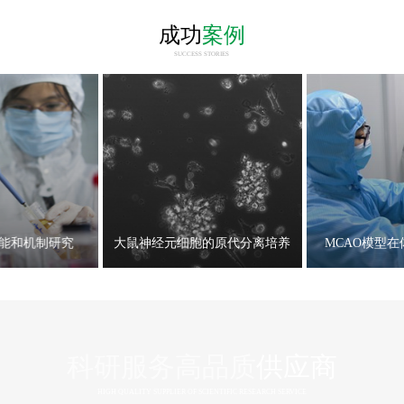
成功
案例
SUCCESS STORIES
能和机制研究
大鼠神经元细胞的原代分离培养
MCAO模型
科研服务高品质
供应商
HIGH QUALITY SUPPLIER OF SCIENTIFIC RESEARCH SERVICE