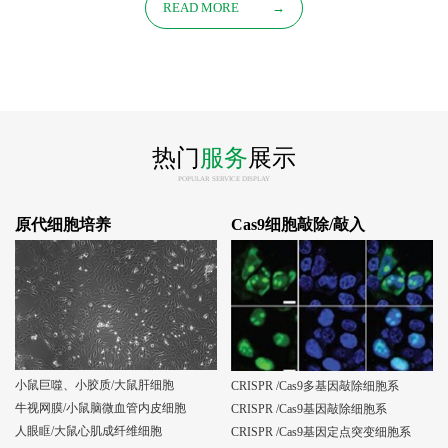
READ MORE
→
热门
服务
展示
POPULAR SERVICE DISPLAY
原代细胞培养
Cas9细胞敲除/敲入
小鼠巨噬、小胶质/大鼠肝细胞
CRISPR /Cas9多基因敲除细胞系
牛视网膜/小鼠脑微血管内皮细胞
CRISPR /Cas9基因敲除细胞系
人眼眶/大鼠心肌成纤维细胞
CRISPR /Cas9基因定点突变细胞系