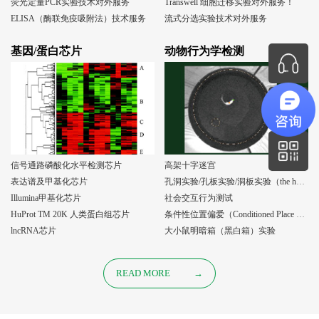
荧光定量PCR实验技术对外服务
Transwell 细胞迁移实验对外服务！
ELISA（酶联免疫吸附法）技术服务
流式分选实验技术对外服务
基因/蛋白芯片
动物行为学检测
信号通路磷酸化水平检测芯片
高架十字迷宫
表达谱及甲基化芯片
孔洞实验/孔板实验/洞板实验（the holeboard test）
Illumina甲基化芯片
社会交互行为测试
HuProt TM 20K 人类蛋白组芯片
条件性位置偏爱（Conditioned Place Preference, CPP）实验
lncRNA芯片
大小鼠明暗箱（黑白箱）实验
READ MORE
→