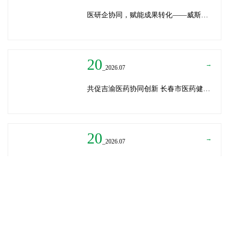
医研企协同，赋能成果转化——威斯腾生物受邀为重庆医学科技成果转化训练营授课
20
→
_2026.07
共促吉渝医药协同创新 长春市医药健康局与威斯腾生物走访重庆两江生命科技城
20
→
_2026.07
深圳迈瑞医疗龚总、扬子江药业展总到访威斯腾生物——共探产学研协同创新，加速医药成果转化
READ MORE
→