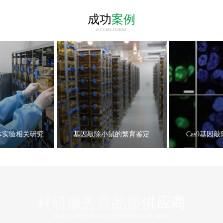
成功
案例
SUCCESS STORIES
体实验相关研究
基因敲除小鼠的繁育鉴定
Cas9基因
科研服务高品质
供应商
HIGH QUALITY SUPPLIER OF SCIENTIFIC RESEARCH SERVICE