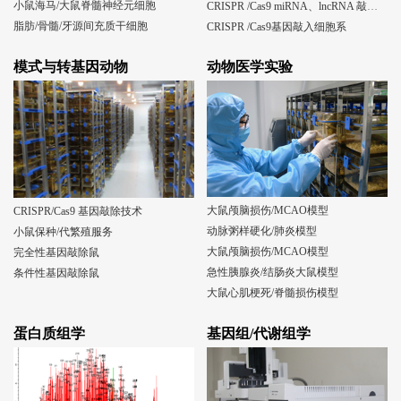
小鼠海马/大鼠脊髓神经元细胞
CRISPR /Cas9 miRNA、lncRNA 敲除细胞系
脂肪/骨髓/牙源间充质干细胞
CRISPR /Cas9基因敲入细胞系
模式与转基因动物
动物医学实验
大鼠颅脑损伤/MCAO模型
CRISPR/Cas9 基因敲除技术
动脉粥样硬化/肺炎模型
小鼠保种/代繁殖服务
大鼠颅脑损伤/MCAO模型
完全性基因敲除鼠
急性胰腺炎/结肠炎大鼠模型
条件性基因敲除鼠
大鼠心肌梗死/脊髓损伤模型
蛋白质组学
基因组/代谢组学