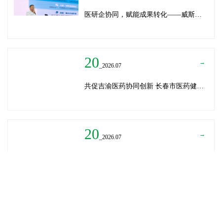
医研企协同，赋能成果转化——威斯腾生物受邀为重庆医学科技成果转化训练营授课
20
→
_2026.07
共促吉渝医药协同创新 长春市医药健康局与威斯腾生物走访重庆两江生命科技城
20
→
_2026.07
深圳迈瑞医疗龚总、扬子江药业展总到访威斯腾生物——共探产学研协同创新，加速医药成果转化
READ MORE
→