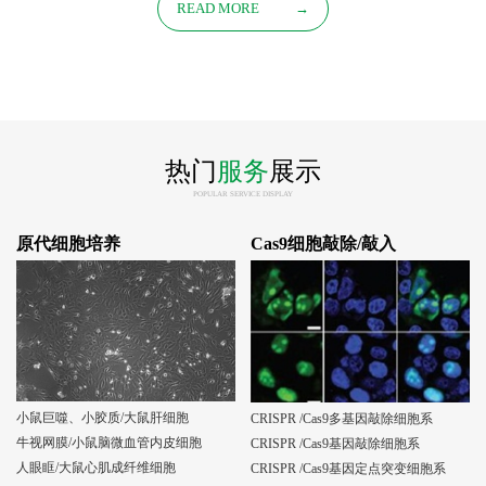
READ MORE
→
热门
服务
展示
POPULAR SERVICE DISPLAY
原代细胞培养
Cas9细胞敲除/敲入
小鼠巨噬、小胶质/大鼠肝细胞
CRISPR /Cas9多基因敲除细胞系
牛视网膜/小鼠脑微血管内皮细胞
CRISPR /Cas9基因敲除细胞系
人眼眶/大鼠心肌成纤维细胞
CRISPR /Cas9基因定点突变细胞系