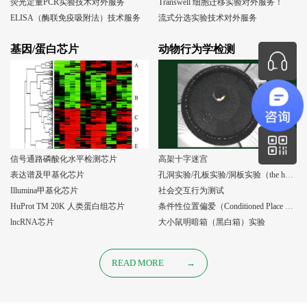
荧光定量PCR实验技术对外服务
Transwell 细胞迁移实验对外服务！
ELISA（酶联免疫吸附法）技术服务
流式分选实验技术对外服务
基因/蛋白芯片
动物行为学检测
信号通路磷酸化水平检测芯片
高架十字迷宫
表达谱及甲基化芯片
孔洞实验/孔板实验/洞板实验（the holeboard test）
Illumina甲基化芯片
社会交互行为测试
HuProt TM 20K 人类蛋白组芯片
条件性位置偏爱（Conditioned Place Preference, CPP）实验
lncRNA芯片
大小鼠明暗箱（黑白箱）实验
READ MORE
→