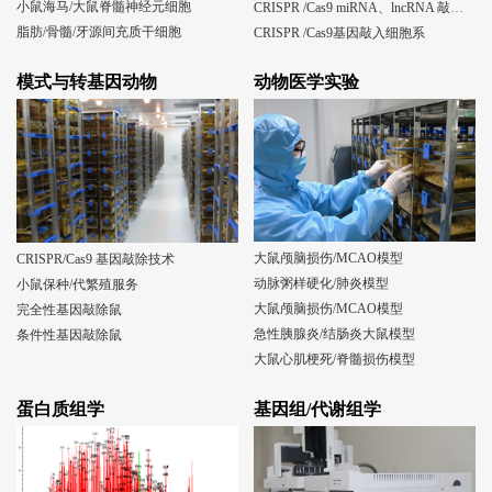
小鼠海马/大鼠脊髓神经元细胞
CRISPR /Cas9 miRNA、lncRNA 敲除细胞系
脂肪/骨髓/牙源间充质干细胞
CRISPR /Cas9基因敲入细胞系
模式与转基因动物
动物医学实验
大鼠颅脑损伤/MCAO模型
CRISPR/Cas9 基因敲除技术
动脉粥样硬化/肺炎模型
小鼠保种/代繁殖服务
大鼠颅脑损伤/MCAO模型
完全性基因敲除鼠
急性胰腺炎/结肠炎大鼠模型
条件性基因敲除鼠
大鼠心肌梗死/脊髓损伤模型
蛋白质组学
基因组/代谢组学