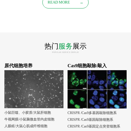
READ MORE
→
热门
服务
展示
POPULAR SERVICE DISPLAY
原代细胞培养
Cas9细胞敲除/敲入
小鼠巨噬、小胶质/大鼠肝细胞
CRISPR /Cas9多基因敲除细胞系
牛视网膜/小鼠脑微血管内皮细胞
CRISPR /Cas9基因敲除细胞系
人眼眶/大鼠心肌成纤维细胞
CRISPR /Cas9基因定点突变细胞系