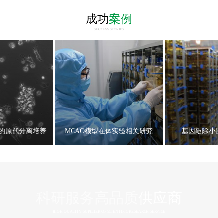
成功
案例
SUCCESS STORIES
体实验相关研究
基因敲除小鼠的繁育鉴定
Cas9基因
科研服务高品质
供应商
HIGH QUALITY SUPPLIER OF SCIENTIFIC RESEARCH SERVICE