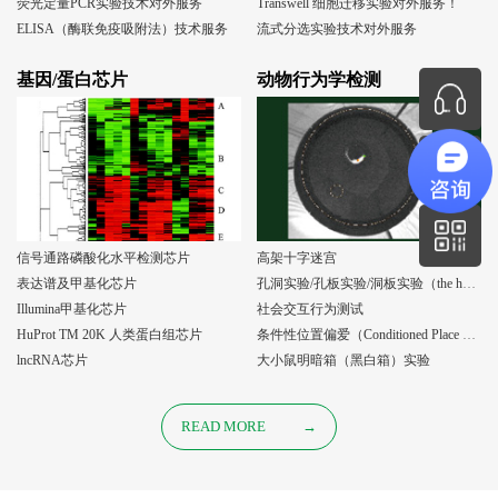
荧光定量PCR实验技术对外服务
Transwell 细胞迁移实验对外服务！
ELISA（酶联免疫吸附法）技术服务
流式分选实验技术对外服务
基因/蛋白芯片
动物行为学检测
信号通路磷酸化水平检测芯片
高架十字迷宫
表达谱及甲基化芯片
孔洞实验/孔板实验/洞板实验（the holeboard test）
Illumina甲基化芯片
社会交互行为测试
HuProt TM 20K 人类蛋白组芯片
条件性位置偏爱（Conditioned Place Preference, CPP）实验
lncRNA芯片
大小鼠明暗箱（黑白箱）实验
READ MORE
→