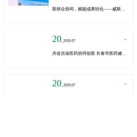
医研企协同，赋能成果转化——威斯腾生物受邀为重庆医学科技成果转化训练营授课
20
→
_2026.07
共促吉渝医药协同创新 长春市医药健康局与威斯腾生物走访重庆两江生命科技城
20
→
_2026.07
深圳迈瑞医疗龚总、扬子江药业展总到访威斯腾生物——共探产学研协同创新，加速医药成果转化
READ MORE
→